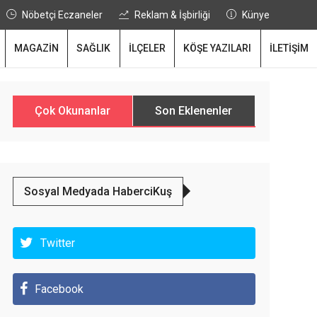
Nöbetçi Eczaneler
Reklam & İşbirliği
Künye
MAGAZİN
SAĞLIK
İLÇELER
KÖŞE YAZILARI
İLETİŞİM
Çok Okunanlar
Son Eklenenler
Sosyal Medyada HaberciKuş
Twitter
Facebook