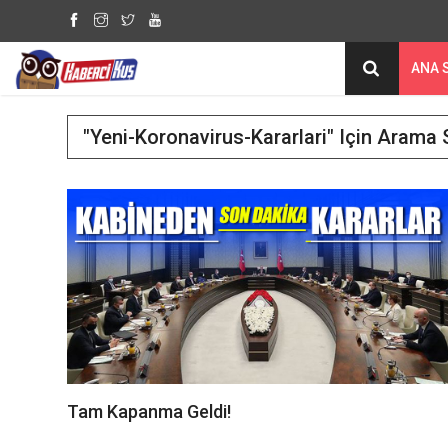
ANA 
"yeni-Koronavirus-Kararlari" Için Arama 
Tam Kapanma Geldi!