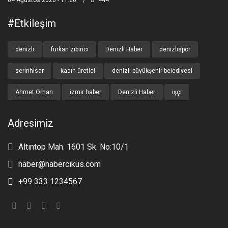
#etkileşim
denizli
furkan zıbıncı
Denizli Haber
denizlispor
serinhisar
kadın üretici
denizli büyükşehir belediyesi
Ahmet Orhan
izmir haber
Denizli Haber
işçi
Adresimiz
Altıntop Mah. 1601 Sk. No:10/1
haber@habercikus.com
+99 333 1234567