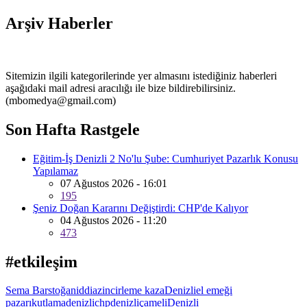
Arşiv Haberler
Sitemizin ilgili kategorilerinde yer almasını istediğiniz haberleri
aşağıdaki mail adresi aracılığı ile bize bildirebilirsiniz.
(mbomedya@gmail.com)
Son Hafta Rastgele
Eğitim-İş Denizli 2 No'lu Şube: Cumhuriyet Pazarlık Konusu
Yapılamaz
07 Ağustos 2026 - 16:01
195
Şeniz Doğan Kararını Değiştirdi: CHP'de Kalıyor
04 Ağustos 2026 - 11:20
473
#etkileşim
Sema Barstoğan
iddia
zincirleme kaza
Denizli
el emeği
pazarı
kutlama
denizli
chp
denizli
çameli
Denizli