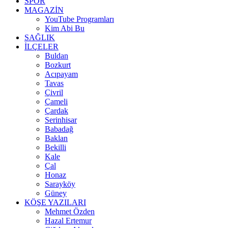
SPOR
MAGAZİN
YouTube Programları
Kim Abi Bu
SAĞLIK
İLÇELER
Buldan
Bozkurt
Acıpayam
Tavas
Çivril
Çameli
Çardak
Serinhisar
Babadağ
Baklan
Bekilli
Kale
Çal
Honaz
Sarayköy
Güney
KÖŞE YAZILARI
Mehmet Özden
Hazal Ertemur