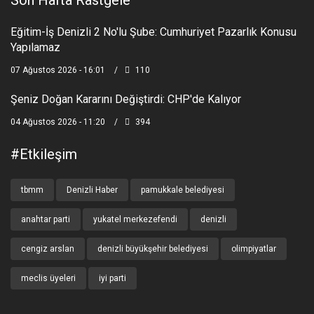
Son Hafta Rastgele
Eğitim-İş Denizli 2 No'lu Şube: Cumhuriyet Pazarlık Konusu
Yapılamaz
07 Ağustos 2026 - 16:01
110
Şeniz Doğan Kararını Değiştirdi: CHP'de Kalıyor
04 Ağustos 2026 - 11:20
394
#etkileşim
tbmm
Denizli Haber
pamukkale belediyesi
anahtar parti
yukatel merkezefendi
denizli
cengiz arslan
denizli büyükşehir belediyesi
olimpiyatlar
meclis üyeleri
iyi parti