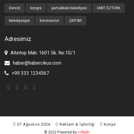
Denizli
kongre
pamukkale belediyesi
ÜMİT ÖZTÜRK
belediyespor
koronavirüs
ÇINTAR
Adresimiz
Altıntop Mah. 1601 Sk. No:10/1
haber@habercikus.com
+99 333 1234567
07 Ağustos 2026
Reklam & İşbirliği
Künye
© 2022 Powered By
</red>