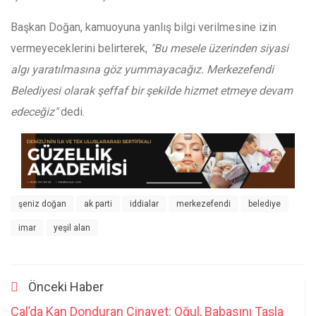
Başkan Doğan, kamuoyuna yanlış bilgi verilmesine izin
vermeyeceklerini belirterek,
"Bu mesele üzerinden siyasi
algı yaratılmasına göz yummayacağız. Merkezefendi
Belediyesi olarak şeffaf bir şekilde hizmet etmeye devam
edeceğiz"
dedi.
şeniz doğan
ak parti
iddialar
merkezefendi
belediye
imar
yeşil alan
Önceki Haber
Çal’da Kan Donduran Cinayet: Oğul, Babasını Taşla