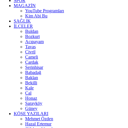
SPOR
MAGAZİN
YouTube Programları
Kim Abi Bu
SAĞLIK
İLÇELER
Buldan
Bozkurt
Acıpayam
Tavas
Çivril
Çameli
Çardak
Serinhisar
Babadağ
Baklan
Bekilli
Kale
Çal
Honaz
Sarayköy
Güney
KÖŞE YAZILARI
Mehmet Özden
Hazal Ertemur