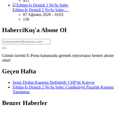
412
Eğitim-İş Denizli 2 No'lu Şube:…
07 Ağustos 2026 - 16:01
130
HaberciKuş'a Abone Ol
Günün özetini E-Posta kutunuzda görmek istiyorsanız hemen abone
olun!
Geçen Hafta
Şeniz Doğan Kararını Değiştirdi: CHP'de Kalıyor
Eğitim-İş Denizli 2 No'lu Şube: Cumhuriyet Pazarlık Konusu
Yapılamaz
Benzer Haberler