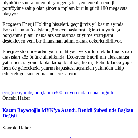
biyokütle santralinden oluşan geniş bir yenilenebilir enerji
portföyüne sahip olan şirketin toplam kurulu gücü 180 megavata
ulaşıyor.
Ecogreen Enerji Holding hisseleri, geçtiğimiz yıl kasım ayında
Borsa İstanbul’da işlem görmeye başlamıştı. Şirketin yurtdışı
borçlanma planı, halka arz sonrasında büyüme stratejisini
destekleyen yeni bir finansman adımı olarak değerlendiriliyor.
Enerji sektöründe artan yatırım ihtiyacı ve sürdürülebilir finansman
arayışları göz önüne alındığında, Ecogreen Enerji’nin uluslararası
yatırımcılara yönelik planladığı bu ihraç, hem şirketin bilanço yapısı
hem de gelecekteki yatırım kapasitesi açısından yakından takip
edilecek gelişmeler arasında yer alıyor.
ecogreen
yurtdışı
borçlanma
300 milyon dolar
osman uğurlu
Önceki Haber
Kazım Boyacıoğlu MYK’ya Atandı, Denizli Şubesi’nde Başkan
Değişti
Sonraki Haber