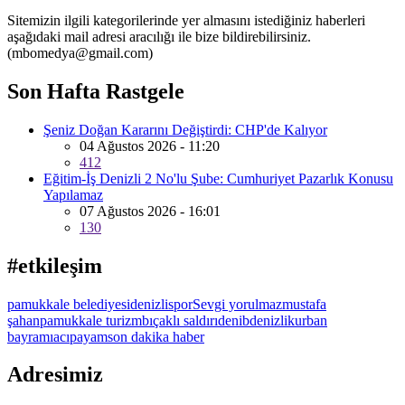
Sitemizin ilgili kategorilerinde yer almasını istediğiniz haberleri
aşağıdaki mail adresi aracılığı ile bize bildirebilirsiniz.
(mbomedya@gmail.com)
Son Hafta Rastgele
Şeniz Doğan Kararını Değiştirdi: CHP'de Kalıyor
04 Ağustos 2026 - 11:20
412
Eğitim-İş Denizli 2 No'lu Şube: Cumhuriyet Pazarlık Konusu
Yapılamaz
07 Ağustos 2026 - 16:01
130
#etkileşim
pamukkale belediyesi
denizlispor
Sevgi yorulmaz
mustafa
şahan
pamukkale turizm
bıçaklı saldırı
denib
denizli
kurban
bayramı
acıpayam
son dakika haber
Adresimiz