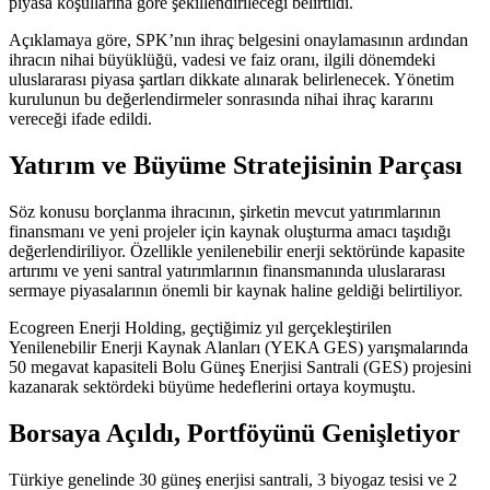
piyasa koşullarına göre şekillendirileceği belirtildi.
Açıklamaya göre, SPK’nın ihraç belgesini onaylamasının ardından
ihracın nihai büyüklüğü, vadesi ve faiz oranı, ilgili dönemdeki
uluslararası piyasa şartları dikkate alınarak belirlenecek. Yönetim
kurulunun bu değerlendirmeler sonrasında nihai ihraç kararını
vereceği ifade edildi.
Yatırım ve Büyüme Stratejisinin Parçası
Söz konusu borçlanma ihracının, şirketin mevcut yatırımlarının
finansmanı ve yeni projeler için kaynak oluşturma amacı taşıdığı
değerlendiriliyor. Özellikle yenilenebilir enerji sektöründe kapasite
artırımı ve yeni santral yatırımlarının finansmanında uluslararası
sermaye piyasalarının önemli bir kaynak haline geldiği belirtiliyor.
Ecogreen Enerji Holding, geçtiğimiz yıl gerçekleştirilen
Yenilenebilir Enerji Kaynak Alanları (YEKA GES) yarışmalarında
50 megavat kapasiteli Bolu Güneş Enerjisi Santrali (GES) projesini
kazanarak sektördeki büyüme hedeflerini ortaya koymuştu.
Borsaya Açıldı, Portföyünü Genişletiyor
Türkiye genelinde 30 güneş enerjisi santrali, 3 biyogaz tesisi ve 2